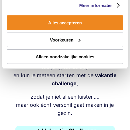
Wie kan het beter vertellen dan andere
Meer informatie
ouders
Dit zeggen andere
ouders
Alles accepteren
Deze ervaringen komen van ouders die
werken met de OpvoedApp,
Voorkeuren
waar deze masterclass onderdeel van is.
Alleen noodzakelijke cookies
Wanneer je deelneemt, krijg je tijdelijk
toegang tot de app
en kun je meteen starten met de
vakantie
challenge
,
zodat je niet alleen luistert…
maar ook écht verschil gaat maken in je
gezin.