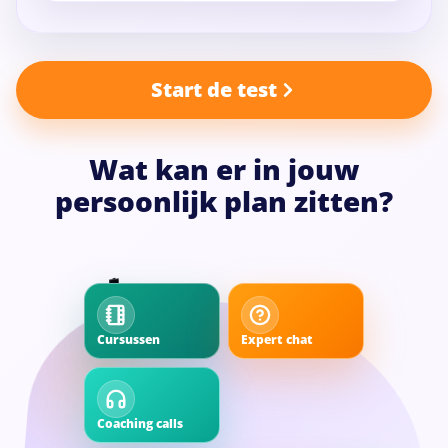
Start de test
Wat kan er in jouw
persoonlijk plan zitten?
Sifra
Cursussen
Expert chat
Opvoedexpert
S
online
Mijn dochter
ontploft
Coaching calls
Meditaties
vaak als ik
nee zeg. Wat