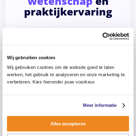
wetenschap
én
praktijkervaring
Het persoonlijk plan is ontwikkeld door
psychologen, gedragswetenschappers en
professionals uit de Specialistische Jeugdhulp.
Geen algemene opvoedtips, maar inzichten en
Wij gebruiken cookies
adviezen die aansluiten bij de dagelijkse praktijk
Wij gebruiken cookies om de website goed te laten
van gezinnen.
werken, het gebruik te analyseren en onze marketing te
verbeteren. Kies hieronder jouw voorkeur.
Ontwikkeld door psychologen &
gedragswetenschappers
Ervaring vanuit Specialistische Jeugdhulp
Meer informatie
Kennis van ADHD, ADD, autisme,
hooggevoeligheid & hoogbegaafdheid
Alles accepteren
Praktisch, concreet en direct toepasbaar