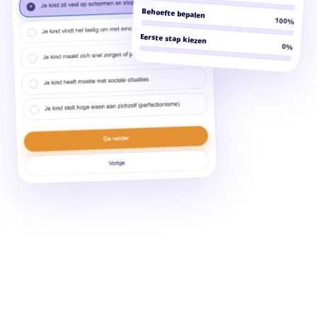
Behoefte bepalen
100%
Eerste stap kiezen
86%