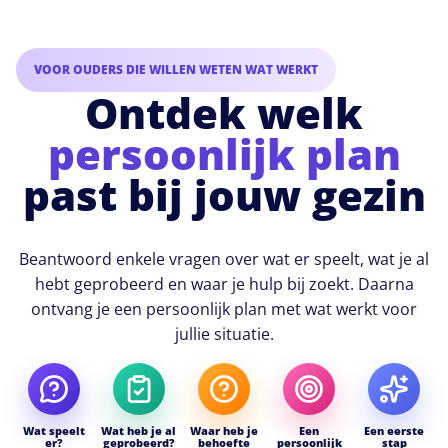
VOOR OUDERS DIE WILLEN WETEN WAT WERKT
Ontdek welk
persoonlijk plan
past bij jouw gezin
Beantwoord enkele vragen over wat er speelt, wat je al
hebt geprobeerd en waar je hulp bij zoekt. Daarna
ontvang je een persoonlijk plan met wat werkt voor
jullie situatie.
Wat speelt
Wat heb je al
Waar heb je
Een
Een eerste
er?
geprobeerd?
behoefte
persoonlijk
stap