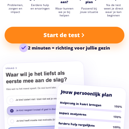
aan?
plan
Problemen,
Eerdere hulp
Na de test
zorgen en
en ervaringen
Waar kunnen
Passend bij
weet je direct
impact
we je bij
jouw situatie
waar je kan
helpen
beginnen
Start de test
2 minuten = richting voor jullie gezin
Jouw persoonlijk plan
Hulpvraag in kaart brengen
100%
Impact analyseren
100%
Eerdere hulp vergelijken
100%