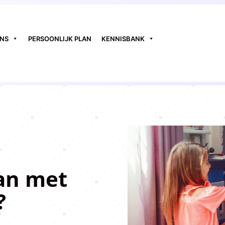
ONS
PERSOONLIJK PLAN
KENNISBANK
an met
?