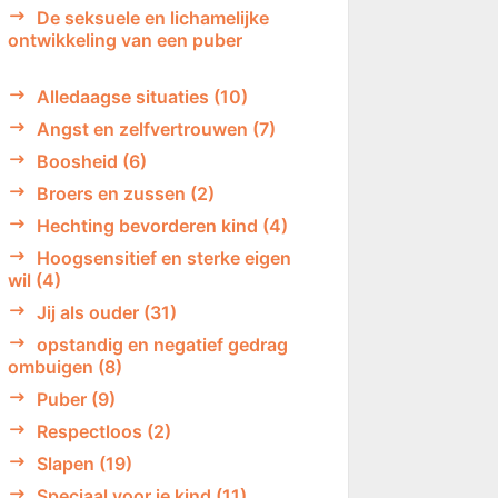
De seksuele en lichamelijke
ontwikkeling van een puber
Alledaagse situaties
(10)
Angst en zelfvertrouwen
(7)
Boosheid
(6)
Broers en zussen
(2)
Hechting bevorderen kind
(4)
Hoogsensitief en sterke eigen
wil
(4)
Jij als ouder
(31)
opstandig en negatief gedrag
ombuigen
(8)
Puber
(9)
Respectloos
(2)
Slapen
(19)
Speciaal voor je kind
(11)