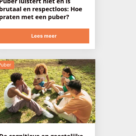
Puber luistert niet en is
brutaal en respectloos: Hoe
praten met een puber?
Lees meer
Puber