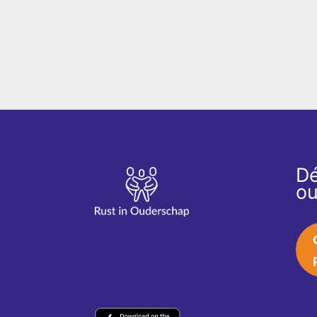
Dé
ou