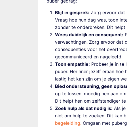
puber gedrag:
Blijf in gesprek:
Zorg ervoor dat e
Vraag hoe hun dag was, toon inter
zonder te onderbreken. Dit help
Wees duidelijk en consequent:
P
verwachtingen. Zorg ervoor dat de
consequenties voor het overtrede
gecommuniceerd en nageleefd.
Toon empathie:
Probeer je in te 
puber. Herinner jezelf eraan hoe 
lastig het kan zijn om je eigen we
Bied ondersteuning, geen oplos
op te lossen, moedig hen aan om 
Dit helpt hen om zelfstandiger t
Zoek hulp als dat nodig is:
Als je
niet om hulp te zoeken. Dit kan bi
begeleiding.
Omgaan met puberge