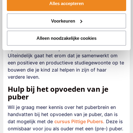
Alles accepteren
puber helpen om gemotiveerd en verantwoordelijk
te worden. Het belangrijkste is om erachter te
komen wat maakt dat je puber het huiswerk maken
Voorkeuren
lastig vindt. En dan te kijken hoe je puber daarin
kunt ondersteunen.
Maak er geen strijd van, blijf
Alleen noodzakelijke cookies
kalm en rustig en probeer samen met je puber te
kijken wat het beste bij hem of haar past..
Uiteindelijk gaat het erom dat je samenwerkt om
een positieve en productieve studiegewoonte op te
bouwen die je kind zal helpen in zijn of haar
verdere leven.
Hulp bij het opvoeden van je
puber
Wil je graag meer kennis over het puberbrein en
handvatten bij het opvoeden van je puber, dan is
dat mogelijk met de
cursus Pittige Pubers.
Deze is
onmisbaar voor jou als ouder met een (pre-) puber.