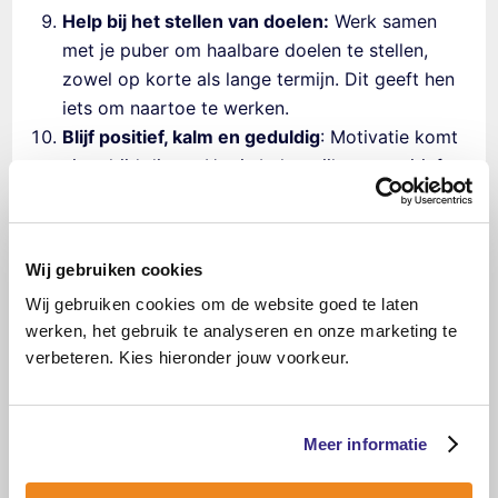
Help bij het stellen van doelen:
Werk samen
met je puber om haalbare doelen te stellen,
zowel op korte als lange termijn. Dit geeft hen
iets om naartoe te werken.
Blijf positief, kalm en geduldig
: Motivatie komt
niet altijd direct. Het is belangrijk om positief en
geduldig te blijven, ook als er tegenslagen zijn
of als je
puber brutaal is en niet luistert.
Wij gebruiken cookies
“Geduld is de sleutel; je puber begeleiden bij
Wij gebruiken cookies om de website goed te laten
huiswerk gaat niet om controle, maar om
werken, het gebruik te analyseren en onze marketing te
aanmoediging.”
verbeteren. Kies hieronder jouw voorkeur.
Het gedrag van een puber geeft een ouder op
verschillende vlakken vaak veel zorgen.
En het
Meer informatie
geen huiswerk willen maken, kan daar een
onderdeel van zijn. Met de juiste aanpak kun je je