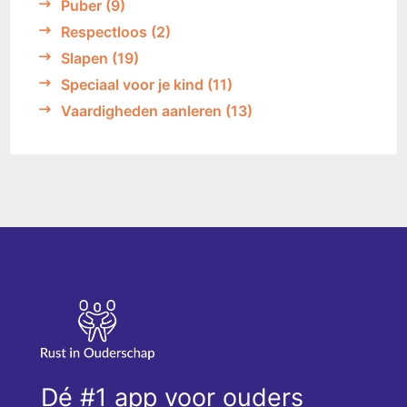
Puber
(9)
Respectloos
(2)
Slapen
(19)
Speciaal voor je kind
(11)
Vaardigheden aanleren
(13)
Dé #1 app voor ouders