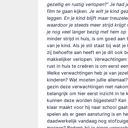
gezellig en rustig verlopen?”
Je had 
film te gaan kijken. Je wilt je kind g
leggen. En je kind blijft maar treuzel
waardoor je steeds meer strijd krijgt 
je nog veel langer bezig met hem op
minder strijd in huis, is om goed aan t
van je kind.
Als je stil staat bij wat 
zij behoefte aan heeft en je dit ook 
makkelijker verlopen.
Verwachtingen
rust in huis te creëren is om eerst een
Welke verwachtingen heb je van jezelf
kinderen? Wat
moeten
jullie allemaal
gezin deze verwachtingen niet nakomt? S
belangrijk om hier eerst inzicht in te 
kunnen deze worden bijgesteld? Kan j
klaar maakt voor hij naar school gaat?
spelen als er geen aansturing is en he
daadwerkelijk vandaag nog stofzuige
morgen?
Bedenk bij je eigen verwach