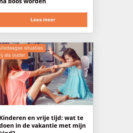
na boos worden
Lees meer
Alledaagse situaties
ij als ouder
Kinderen en vrije tijd: wat te
doen in de vakantie met mijn