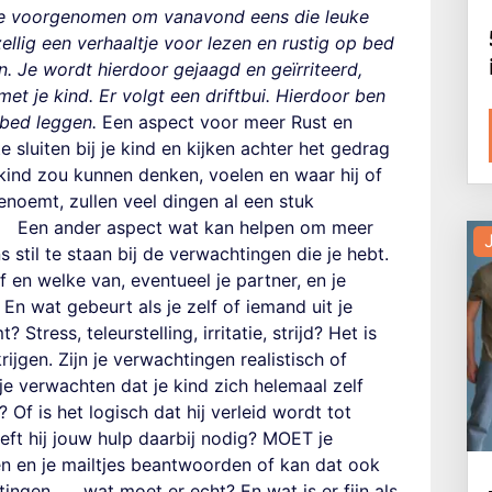
je voorgenomen om vanavond eens die leuke
ezellig een verhaaltje voor lezen en rustig op bed
en. Je wordt hierdoor gejaagd en geïrriteerd,
met je kind. Er volgt een driftbui. Hierdoor ben
 bed leggen.
Een aspect voor meer Rust en
e sluiten bij je kind en kijken achter het gedrag
je kind zou kunnen denken, voelen en waar hij of
benoemt, zullen veel dingen al een stuk
:
Een ander aspect wat kan helpen om meer
J
s stil te staan bij de verwachtingen die je hebt.
 en welke van, eventueel je partner, en je
? En wat gebeurt als je zelf of iemand uit je
tress, teleurstelling, irritatie, strijd? Het is
krijgen. Zijn je verwachtingen realistisch of
e verwachten dat je kind zich helemaal zelf
 Of is het logisch dat hij verleid wordt tot
eft hij jouw hulp daarbij nodig?
MOET je
n en je mailtjes beantwoorden of kan dat ook
tingen…….wat moet er echt? En wat is er fijn als