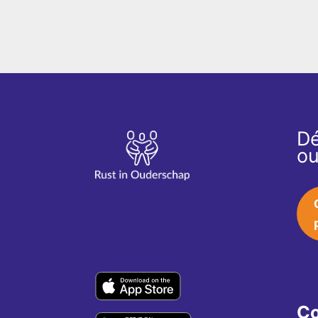
Dé
ou
Co