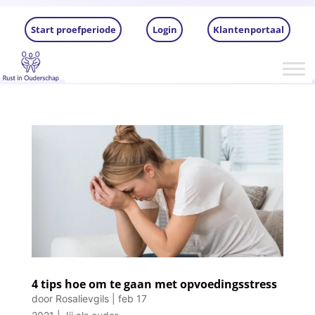
Start proefperiode
Login
Klantenportaal
4 tips hoe om te gaan met opvoedingsstress
door
Rosalievgils
|
feb 17