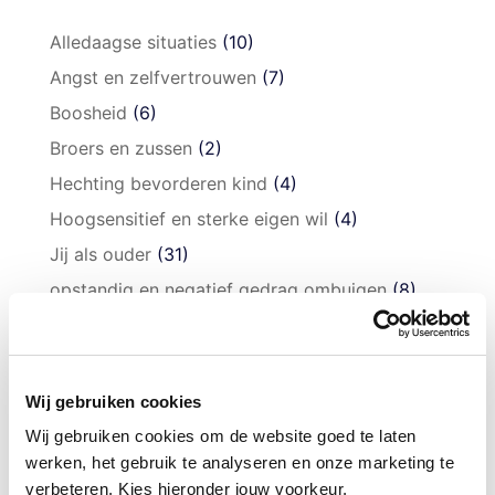
Alledaagse situaties
(10)
Angst en zelfvertrouwen
(7)
Boosheid
(6)
Broers en zussen
(2)
Hechting bevorderen kind
(4)
Hoogsensitief en sterke eigen wil
(4)
Jij als ouder
(31)
opstandig en negatief gedrag ombuigen
(8)
Puber
(9)
Respectloos
(2)
Slapen
(19)
Wij gebruiken cookies
Speciaal voor je kind
(11)
Wij gebruiken cookies om de website goed te laten
werken, het gebruik te analyseren en onze marketing te
Vaardigheden aanleren
(13)
verbeteren. Kies hieronder jouw voorkeur.