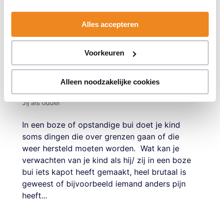
Alles accepteren
Voorkeuren
Alternatieven voor sorry zeggen
door
Corine
|
jul 26
Alleen noodzakelijke cookies
2022
|
Boosheid
Jij als ouder
In een boze of opstandige bui doet je kind
soms dingen die over grenzen gaan of die
weer hersteld moeten worden. Wat kan je
verwachten van je kind als hij/ zij in een boze
bui iets kapot heeft gemaakt, heel brutaal is
geweest of bijvoorbeeld iemand anders pijn
heeft...