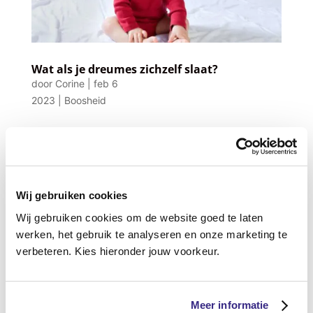
Wat als je dreumes zichzelf slaat?
door
Corine
|
feb 6
2023
|
Boosheid
Wanneer je dreumes zichzelf slaat, dan zul je
als ouder in de eerste instantie flink schrikken.
Je wilt overigens niet dat je kind zichzelf pijn
doet en of rot voelt. Waarom jouw dreumes dit
Wij gebruiken cookies
doet en hoe jij als ouder hierbij kunt helpen
lees je in dit blog. Hoe komt...
Wij gebruiken cookies om de website goed te laten
werken, het gebruik te analyseren en onze marketing te
verbeteren. Kies hieronder jouw voorkeur.
Meer informatie