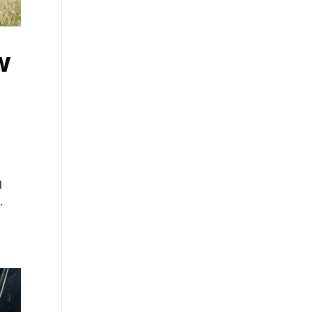
w
l
.