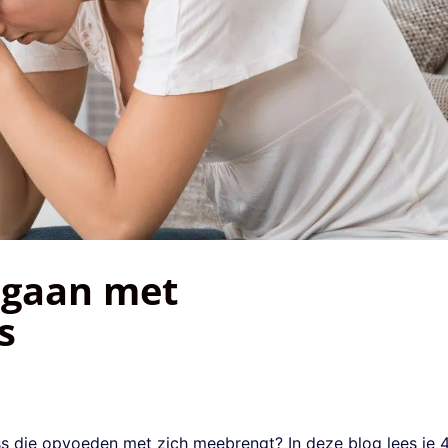
e gaan met
s
tress die opvoeden met zich meebrengt? In deze blog lees je 