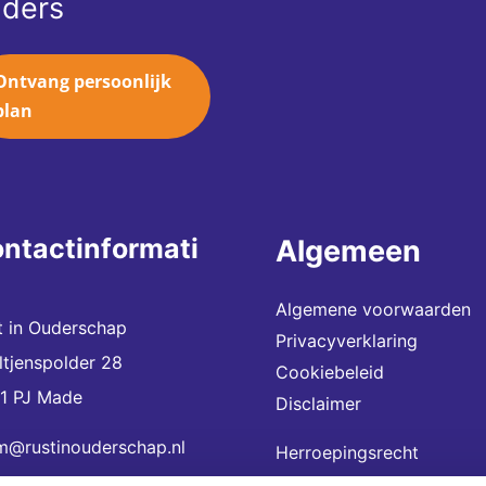
ders
Ontvang persoonlijk
plan
ntactinformati
Algemeen
Algemene voorwaarden
t in Ouderschap
Privacyverklaring
eltjenspolder 28
Cookiebeleid
1 PJ Made
Disclaimer
m@rustinouderschap.nl
Herroepingsrecht
Stappenplan inloggen