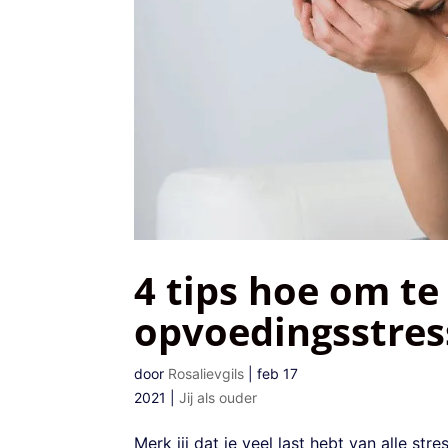
4 tips hoe om t
opvoedingsstres
door
Rosalievgils
|
feb 17
2021
|
Jij als ouder
Merk jij dat je veel last hebt van alle s