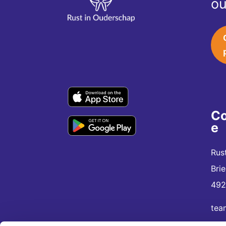
ou
Co
e
Rus
Bri
492
tea