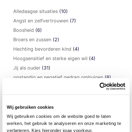
Alledaagse situaties
(10)
Angst en zelfvertrouwen
(7)
Boosheid
(6)
Broers en zussen
(2)
Hechting bevorderen kind
(4)
Hoogsensitief en sterke eigen wil
(4)
Jij als ouder
(31)
opstandig en negatief gedrag ombuigen
(8)
Puber
(9)
Respectloos
(2)
Slapen
(19)
Wij gebruiken cookies
Speciaal voor je kind
(11)
Wij gebruiken cookies om de website goed te laten
werken, het gebruik te analyseren en onze marketing te
Vaardigheden aanleren
(13)
verbeteren. Kies hieronder jouw voorkeur.