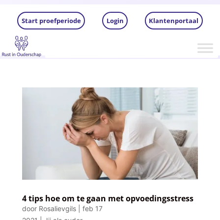
Start proefperiode
Login
Klantenportaal
4 tips hoe om te gaan met opvoedingsstress
door
Rosalievgils
|
feb 17