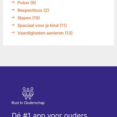
Puber
(9)
Respectloos
(2)
Slapen
(19)
Speciaal voor je kind
(11)
Vaardigheden aanleren
(13)
Dé #1 app voor ouders