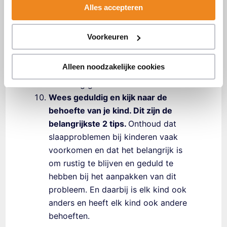
ook de reden zijn dat je
kindje huilt
Alles accepteren
in slaap
, lees dan door.
Blijf even bij je kind
als je kind net op
Voorkeuren
bed ligt of zorg dat je bij je kind in
de buurt bent als je kind hier
Alleen noodzakelijke cookies
behoefte aan heeft, dit geeft je kind
een veilig gevoel.
Wees geduldig en kijk naar de
behoefte van je kind. Dit zijn de
belangrijkste 2 tips.
Onthoud dat
slaapproblemen bij kinderen vaak
voorkomen en dat het belangrijk is
om rustig
te blijven en geduld te
hebben bij het aanpakken van dit
probleem. En daarbij is elk kind ook
anders en heeft elk kind ook andere
behoeften.