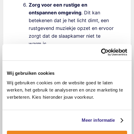
Zorg voor een rustige en
ontspannen omgeving
. Dit kan
betekenen dat je het licht dimt, een
rustgevend muziekje opzet en ervoor
zorgt dat de slaapkamer niet te
warm is.
Zorg ervoor dat je kind niet te veel
drinkt vlak voor het slapengaan
. Dit
kan ervoor zorgen dat je kind vaak
Wij gebruiken cookies
naar het toilet moet en daardoor niet
goed kan slapen.
Wij gebruiken cookies om de website goed te laten
werken, het gebruik te analyseren en onze marketing te
Praat met je kind.
Wanneer je kind
verbeteren. Kies hieronder jouw voorkeur.
angstig is, ga op zoek wat de
onderliggende angst is, zodat je de
kern aan kunt pakken. Doe dit niet
Meer informatie
net voordat je kind gaat slapen, maar
juist op andere momenten. Dit kan