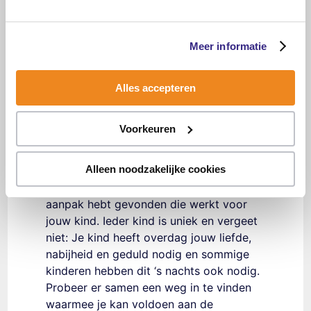
kinderarts, een psycholoog of
een slaapspecialist zijn. Zij
Meer informatie
kunnen je helpen bij het opsporen
van de oorzaak van de
slaapproblemen en bij het
Alles accepteren
ontwikkelen van een effectieve
behandeling.
Voorkeuren
Tot slot is het belangrijk om geduld te
Alleen noodzakelijke cookies
hebben en niet te snel op te geven. Het
kan even duren voordat je een effectieve
aanpak hebt gevonden die werkt voor
jouw kind. Ieder kind is uniek en vergeet
niet: Je kind heeft overdag jouw liefde,
nabijheid en geduld nodig en sommige
kinderen hebben dit ‘s nachts ook nodig.
Probeer er samen een weg in te vinden
waarmee je kan voldoen aan de