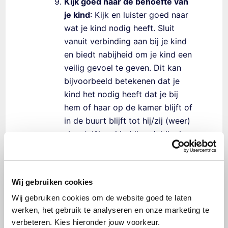
Kijk goed naar de behoefte van
je kind
: Kijk en luister goed naar
wat je kind nodig heeft. Sluit
vanuit verbinding aan bij je kind
en biedt nabijheid om je kind een
veilig gevoel te geven. Dit kan
bijvoorbeeld betekenen dat je
kind het nodig heeft dat je bij
hem of haar op de kamer blijft of
in de buurt blijft tot hij/zij (weer)
slaapt. Wees hierbij geduldig, hoe
lastig dit soms ook is in de avond
of in de nacht, als je zelf
bijvoorbeeld ook moe bent.
Wij gebruiken cookies
Raadpleeg een professional:
Als
Wij gebruiken cookies om de website goed te laten
de slaapproblemen van je kind
werken, het gebruik te analyseren en onze marketing te
aanhouden, raadpleeg dan een
verbeteren. Kies hieronder jouw voorkeur.
professional. Dit kan een