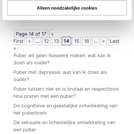
woorden aan te kunnen geven. Hoe je emoties
Alleen noodzakelijke cookies
kunt...
Page 14 of 17
«
First
«
...
12
13
14
15
16
...
»
Last
»
Puber wil geen huiswerk maken: wat kan ik
doen als ouder?
Puber met depressie: wat kan ik doen als
ouder?
Puber luistert niet en is brutaal en respectloos:
Hoe praten met een puber?
De cognitieve en geestelijke ontwikkeling van
het puberbrein
De seksuele en lichamelijke ontwikkeling van
een puber