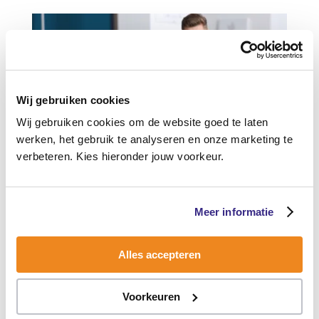
Wij gebruiken cookies
Wij gebruiken cookies om de website goed te laten
werken, het gebruik te analyseren en onze marketing te
verbeteren. Kies hieronder jouw voorkeur.
Ben jij een voorbeeld voor je kind in het
uiten van emoties?
door
Celia
|
mei 31
Meer informatie
2022
|
Jij als ouder
Huilen, schreeuwen, wegkruipen, lachen,
Alles accepteren
ontploffen…..emoties kent zoveel verschillende
uitingen. En je kind is in ontwikkeling om te
Voorkeuren
leren hoe emoties voelen, deze te herkennen,
bij zichzelf en bij anderen. Leren om er