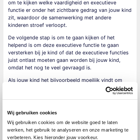
om
te kijken
welke vaardigheid en executieve
functie er onder het zichtbare gedrag van jouw kind
zit, waardoor
de
samenwerking met andere
kinderen
stroef verloopt.
De volgende stap is om te gaan kijken of het
helpend is om deze executieve functie te gaan
versterken bij je kind of dat de executieve functies
juist ontlast
moeten
gaan worden bij jouw kind,
omdat het nog te veel gevraagd is.
Als jouw kind het bijvoorbeeld moeilijk vindt om
goed
dingen
te onthouden
bij een
opdracht, kan het
helpen als je kind dit in concrete punten op papier
krijgt. En dan zou het zomaar kunnen dat de
samenwerking met andere kinderen
gelijk een stuk
Wij gebruiken cookies
beter gaat. En dan zat het er dus niet in dat je kind
Wij gebruiken cookies om de website goed te laten
geen sociale vaardigheden bezit, maar het lukte je
werken, het gebruik te analyseren en onze marketing te
kind niet om de opdracht te onthouden, waardoor
verbeteren. Kies hieronder jouw voorkeur.
je kind daardoor vastliep in de samenwerking.