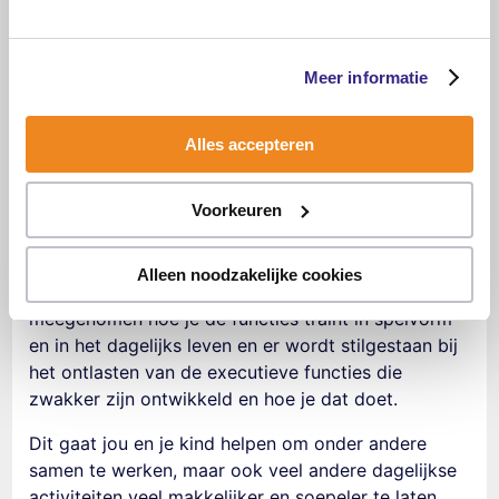
De positieve invloed van
kinderen die samenwerken
Meer informatie
Wanneer je doelgericht aan de slag gaat met de
executieve functies van je kind, zal dit dus ook van
Alles accepteren
positieve invloed zijn op
kinderen die
samenwerken
.
Voorkeuren
Met onze cursus Executieve Functies
krijg je
inzicht in het brein en de werking van de
Alleen noodzakelijke cookies
Executieve functies. Je wordt stap voor stap
meegenomen hoe je de functies traint in spelvorm
en in het dagelijks leven en er wordt stilgestaan bij
het ontlasten van de executieve functies die
zwakker zijn ontwikkeld en hoe je dat doet.
Dit gaat jou en je kind helpen om
onder andere
samen te werken,
maar ook veel andere dagelijkse
activiteiten veel makkelijker en soepeler te laten