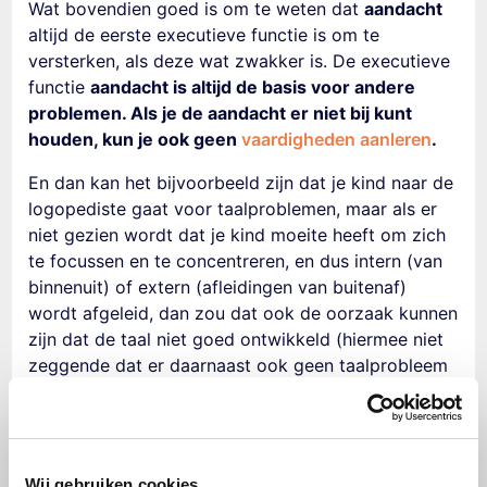
Wat bovendien goed is om te weten dat
aandacht
altijd de eerste executieve functie is om te
versterken, als deze wat zwakker is. De executieve
functie
a
andacht is altijd de basis voor andere
problemen. Als je de aandacht er niet bij kunt
houden, kun je ook geen
vaardigheden aanleren
.
En dan kan het bijvoorbeeld zijn dat je kind naar de
logopediste gaat voor taalproblemen, maar als er
niet gezien wordt dat je kind moeite heeft om zich
te focussen en te concentreren, en dus intern (van
binnenuit) of extern (afleidingen van buitenaf)
wordt afgeleid, dan zou dat ook de oorzaak kunnen
zijn dat de taal niet goed ontwikkeld (hiermee niet
zeggende dat er daarnaast ook geen taalprobleem
kan zijn). Dan is aandacht het eerste wat versterkt
moet worden om vervolgens andere vaardigheden
uit te breiden en te versterken.
Wij gebruiken cookies