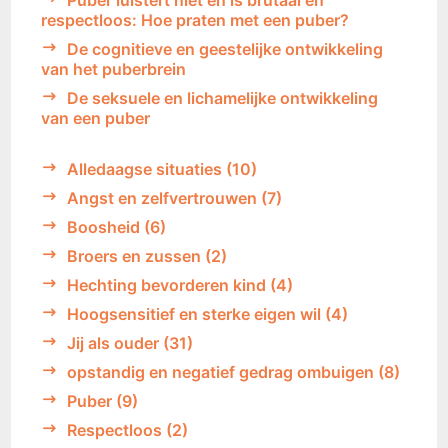
Puber luistert niet en is brutaal en
respectloos: Hoe praten met een puber?
De cognitieve en geestelijke ontwikkeling
van het puberbrein
De seksuele en lichamelijke ontwikkeling
van een puber
Alledaagse situaties
(10)
Angst en zelfvertrouwen
(7)
Boosheid
(6)
Broers en zussen
(2)
Hechting bevorderen kind
(4)
Hoogsensitief en sterke eigen wil
(4)
Jij als ouder
(31)
opstandig en negatief gedrag ombuigen
(8)
Puber
(9)
Respectloos
(2)