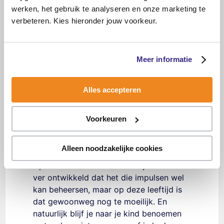
zijn interesse verplaatst. En soms is het
werken, het gebruik te analyseren en onze marketing te
ook nodig om die aantrekkelijke prikkel
verbeteren. Kies hieronder jouw voorkeur.
voor je kind weg te halen. Als je kind
steeds maar dat beeldje van jouw kast
pakt, kies er dan een tijdje voor om het
Meer informatie
beeldje even weg te halen.
Je hebt misschien de neiging om te
Alles accepteren
denken. “Ja, maar hij moet het toch
leren”. En dat is zeker is zo. En vertrouw
Voorkeuren
er ook op dat je kind dit gaat leren. Help
je kind daarbij door duidelijk te zijn wat
wel en niet mag.
Alleen noodzakelijke cookies
Op den duur is het brein van je kind zo
ver ontwikkeld dat het die impulsen wel
kan beheersen, maar op deze leeftijd is
dat gewoonweg nog te moeilijk. En
natuurlijk blijf je naar je kind benoemen