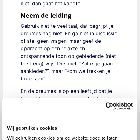
niet, dan gaat het kapot.”
Neem de leiding
Gebruik niet te veel taal, dat begrijpt je
dreumes nog niet. En ga niet in discussie
of stel geen vragen, maar geef de
opdracht op een relaxte en
ontspannende toon op gebiedende (niet
te streng) wijs. Dus niet: “Zal ik je gaan
aankleden?”, maar “Kom we trekken je
broer aan”.
En de dreumes is op een leeftijd dat je
hem of haar soms even moet helpen als
het niet luistert. Dus als je kind toch
steeds op die kast blijft klimmen, til je
kind er dan vanaf. Blijf hierbij wel rustig.
Wij gebruiken cookies
En probeer dan creatief (zoals in de
voorbeelden hierboven) te zijn, zodat je
Wij gebruiken cookies om de website goed te laten