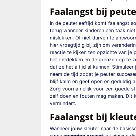
Faalangst bij peut
In de peuterleeftijd komt faalangst so
terug wanneer kinderen een
taak
nie
mislukken. Of niet durven te antwoor
hier vroegtijdig bij zijn om verander
reactie te kijken ten opzichte van je 
het
ontdekken en de grenzen
op te 
dat ze het altijd al kunnen. Stimulee
neem de tijd zodat je peuter succese
blijf kalm en geef open en geduldig 
Zorg voornamelijk voor een goede s
zelf doen en fouten mag maken.
Dit 
vermindert.
Faalangst bij kleut
Wanneer jouw kleuter naar de basissc
soms
spanning ervaart
bij nieuwe di