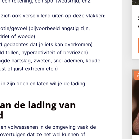
een tekening, een sportwedstrijd, enz.
zich ook verschillend uiten op deze vlakken:
tie/gevoel (bijvoorbeeld angstig zijn,
driet
of
woede)
ld gedachtes dat je iets kan overkomen)
d trillen, hyperactiviteit
of
bevriezen)
ogde hartslag, zweten, snel ademen, koude
st of juist extreem eten)
 zijn doen en laten wil je de lading
an de lading van
d
ben volwassenen in de omgeving vaak de
 overtuigen dat ze het wel kunnen of