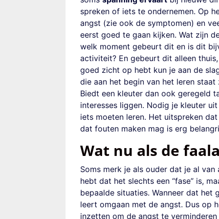
spreken of iets te ondernemen. Op h
angst (zie ook de symptomen) en veel
eerst goed te gaan kijken.
Wat zijn d
welk moment gebeurt dit en is dit b
activiteit? En gebeurt dit alleen thuis
goed zicht op hebt kun je aan de sla
die aan het begin van het leren staat
Biedt een kleuter dan ook geregeld t
interesses liggen.
Nodig je kleuter
ui
iets moeten leren. Het uitspreken da
dat fouten maken mag is erg belangri
Wat nu als de faala
Soms merk je
als ouder dat je al van 
hebt dat het slechts een “fase” is, ma
bepaalde situaties
.
Wanneer dat het ge
leert omgaan met de angst. Dus op h
inzetten om de angst te verminderen 