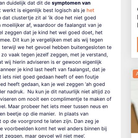
n duidelijk dat dit de
symptomen van
t werkt is eigenlijk best logisch als je
het
 dat clustertje zit al ‘ik doe het niet goed
 moeilijker af,
waardoor de faalangst van je
l zeggen dat je kind het wel goed doet, het
 mee. Dit kun je vergelijken met als wij tegen
 terwijl we het gevoel hebben buitengesloten te
je zo vaak tegen jezelf zeggen, met je verstand
,
t wij hierin adviseren is er gewoon eigenlijk
anneer je kind last heeft van faalangst,
dat je
 iets niet goed gedaan heeft of een foutje
goed heeft gedaan, kan je wel zeggen
‘ah goed
der nadruk.
Nu kun je dit natuurlijk niet altijd zo
adviseren om nooit een complimentje te maken of
wel. Maar probeer het iets meer tussen neus en
een
beetje op die manier.
In plaats van
et op de voorgrond te laten zijn. Dan zeg je
de voorbeelden komt het wel anders binnen bij
het zeggen, maar gevoel wil niet mee’.