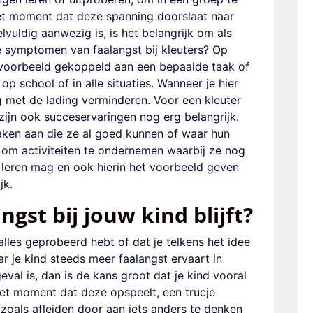
et moment dat deze spanning doorslaat naar
vuldig aanwezig is, is het belangrijk om
als
e symptomen van faalangst bij kleuters?
Op
ijvoorbeeld gekoppeld aan een bepaalde taak of
,
op school of in alle situaties. Wanneer je hier
g met de lading verminderen. Voor een kleuter
 zijn ook succeservaringen nog erg belangrijk.
aken aan die ze al goed kunnen of waar hun
t om activiteiten te ondernemen waarbij ze nog
t leren mag en ook hierin het voorbeeld geven
jk.
ngst bij jouw kind blijft?
alles geprobeerd hebt of dat je telkens het idee
ar je
kind steeds meer faalangst ervaart in
val is, dan is de kans groot dat je kind vooral
et moment dat deze opspeelt, een trucje
zoals afleiden door aan iets anders te denken