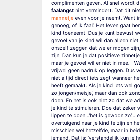
complimenten geven. Al snel wordt da
faalangst
niet vermindert.
Dat dit nie
mannetje
even voor je neemt.
Want in
genoeg, of ik faal’. Het leven gaat hen
kind toeneemt.
Dus je kunt bewust we
gevoel van je kind wil dan alleen niet
onszelf zeggen dat we er mogen zijn,
zijn. Dan kun je dat positieve zinnet
maa
r je gevoel wil er niet in mee.
Wa
vrijwel geen nadruk op leggen. Dus w
niet
altijd direct iets
zegt
wanneer het
heeft gemaakt.
Als je kind iets wel 
zo jongen/meisje’, maar dan ook zon
doen. En het is ook niet zo dat we 
je kind te stimuleren. Doe dat zeker 
lippen te doen…’het is gewoon zo’…
overtuigend naar je kind te zijn en h
misschien wel hetzelfde, maar in bei
iemand. Dat is: ‘verstandelijk kun je 