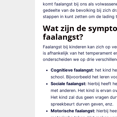
komt faalangst bij ons als volwassene
gedeelte van de bevolking bij zich dr
stappen in kunt zetten om de lading 
Wat zijn de sympt
faalangst?
Faalangst bij kinderen
kan zich op ve
is afhankelijk van het temperament en
onderscheiden we op drie verschillen
Cognitieve faalangst
: het kind h
school
. Bijvoorbeeld het leren
vo
Sociale faalangst:
hierbij heeft h
met anderen. Het kind is ervan o
Het kind zal dus geen vragen du
spreekbeurt durven
geven,
enz.
Motorische faalangst:
hierbij he