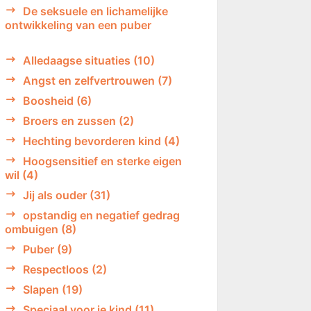
De seksuele en lichamelijke
ontwikkeling van een puber
Alledaagse situaties
(10)
Angst en zelfvertrouwen
(7)
Boosheid
(6)
Broers en zussen
(2)
Hechting bevorderen kind
(4)
Hoogsensitief en sterke eigen
wil
(4)
Jij als ouder
(31)
opstandig en negatief gedrag
ombuigen
(8)
Puber
(9)
Respectloos
(2)
Slapen
(19)
Speciaal voor je kind
(11)