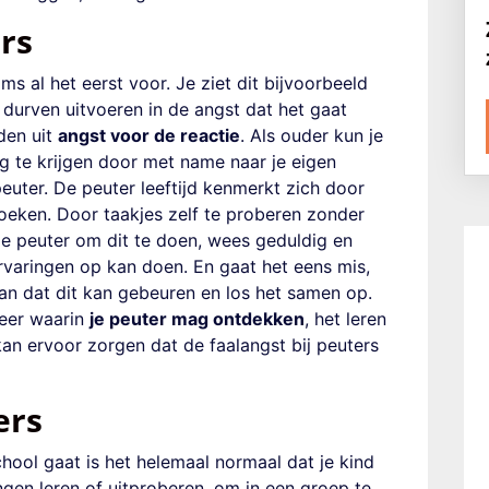
ers
ms al het eerst voor. Je ziet dit bijvoorbeeld
t durven uitvoeren in de angst dat het gaat
den uit
angst voor de reactie
. Als ouder kun je
ing te krijgen door met name naar je eigen
peuter. De peuter leeftijd kenmerkt zich door
zoeken
. Door taakjes zelf te proberen zonder
r je peuter om dit te doen, wees geduldig en
rvaringen op kan doen. En gaat het eens mis,
aan dat dit kan gebeuren en los het samen op.
feer waarin
je peuter mag ontdekken
, het leren
kan ervoor zorgen dat de faalangst bij peuters
ers
hool gaat is het helemaal normaal dat je kind
ngen leren of uitproberen, om in een groep te